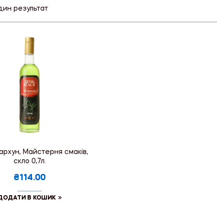
дин результат
архун, Майстерня смаків,
скло 0,7л.
₴114.00
ДОДАТИ В КОШИК