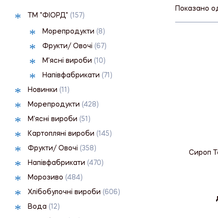
Показано о
ТМ "ФІОРД"
(157)
Морепродукти
(8)
Фрукти/ Овочі
(67)
М'ясні вироби
(10)
Напівфабрикати
(71)
Новинки
(11)
Морепродукти
(428)
М'ясні вироби
(51)
Картопляні вироби
(145)
Фрукти/ Овочі
(358)
Сироп Т
Напівфабрикати
(470)
Морозиво
(484)
Хлібобулочні вироби
(606)
Вода
(12)