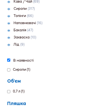
Кава / Чай
(69)
Сиропи
(317)
Топінги
(66)
Наповнювачі
(16)
Бакалія
(47)
Закваска
(10)
Лід
(9)
В наявності
Сиропи
(1)
Об'єм
0,7 л
(1)
Пляшка