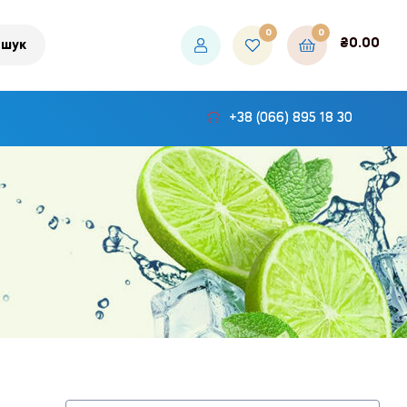
0
0
₴
0.00
шук
+38 (066) 895 18 30