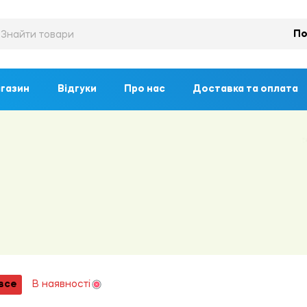
По
газин
Відгуки
Про нас
Доставка та оплата
все
В наявності