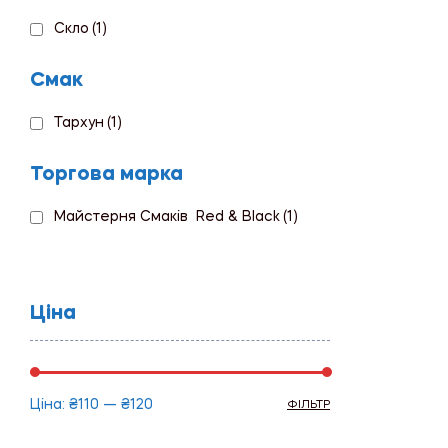
Скло
(1)
Смак
Тархун
(1)
Торгова марка
Майстерня Смаків Red & Black
(1)
Ціна
Ціна:
₴110
—
₴120
ФІЛЬТР