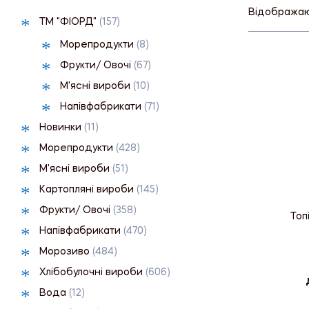
Відображают
ТМ "ФІОРД"
(157)
Морепродукти
(8)
Фрукти/ Овочі
(67)
М'ясні вироби
(10)
Напівфабрикати
(71)
Новинки
(11)
Морепродукти
(428)
М'ясні вироби
(51)
Картопляні вироби
(145)
Фрукти/ Овочі
(358)
Топ
Напівфабрикати
(470)
Морозиво
(484)
Хлібобулочні вироби
(606)
Вода
(12)