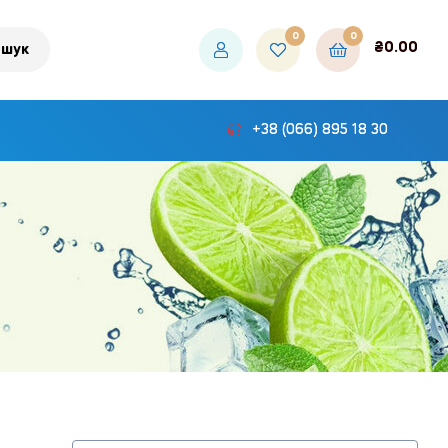
0
0
₴
0.00
шук
+38 (066) 895 18 30