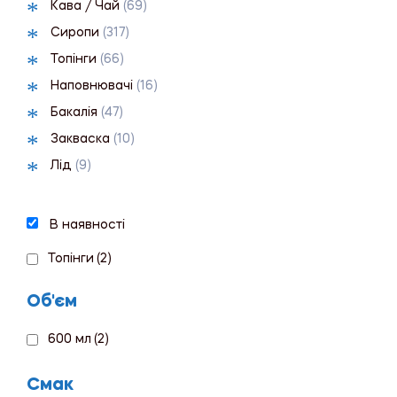
Кава / Чай
(69)
Сиропи
(317)
Топінги
(66)
Наповнювачі
(16)
Бакалія
(47)
Закваска
(10)
Лід
(9)
В наявності
Топінги
(2)
Об'єм
600 мл
(2)
Смак