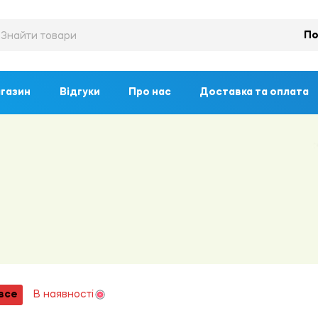
По
газин
Відгуки
Про нас
Доставка та оплата
все
В наявності