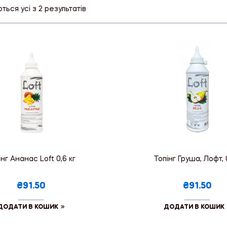
ься усі з 2 результатів
інг Ананас Loft 0,6 кг
Топінг Груша, Лофт, 
₴91.50
₴91.50
ДОДАТИ В КОШИК
ДОДАТИ В КОШИК