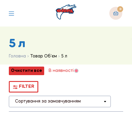
0
5 л
Головна
Товар Об'єм
5 л
Очистити все
В наявності
FILTER