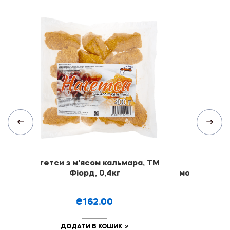
Нагетси з м'ясом кальмара, ТМ
Креветка
Фіорд, 0,4кг
морожена, ч
ТМ Ф
₴162.00
₴
ДОДАТИ В КОШИК
ДОДА