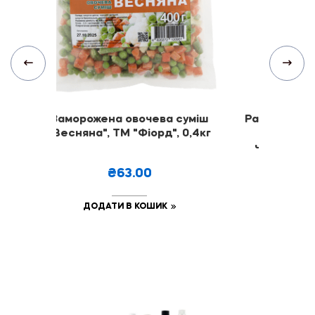
м
Заморожена овочева суміш
Равіолі з я
5кг
"Весняна", ТМ "Фіорд", 0,4кг
малина, о
чорниця), 
₴63.00
₴
ДОДАТИ В КОШИК
ДОДА