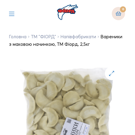
0
Головна
ТМ "ФІОРД"
Напівфабрикати
Вареники
з маковою начинкою, ТМ Фіорд, 2,5кг
🔍