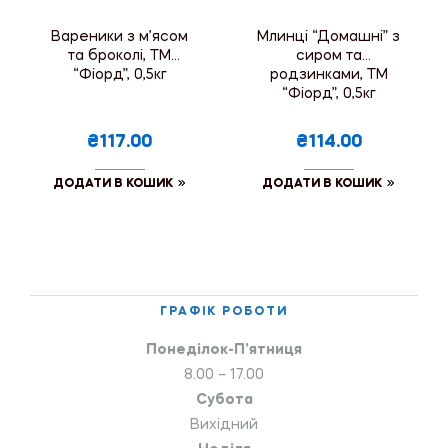
Вареники з м’ясом
Млинці “Домашні” з
та броколі, ТМ
сиром та
“Фіорд”, 0,5кг
родзинками, ТМ
“Фіорд”, 0,5кг
₴117.00
₴114.00
ДОДАТИ В КОШИК
ДОДАТИ В КОШИК
ГРАФІК РОБОТИ
Понеділок-П’ятниця
8.00 – 17.00
Субота
Вихідний