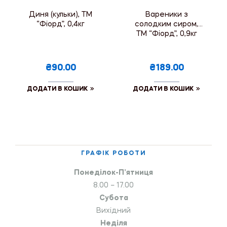
Диня (кульки), ТМ
Вареники з
“Фіорд”, 0,4кг
солодким сиром,
ТМ “Фіорд”, 0,9кг
₴90.00
₴189.00
ДОДАТИ В КОШИК
ДОДАТИ В КОШИК
ГРАФІК РОБОТИ
Понеділок-П’ятниця
8.00 – 17.00
Субота
Вихідний
Неділя