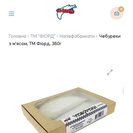
0
Головна
ТМ "ФІОРД"
Напівфабрикати
Чебуреки
з м’ясом, ТМ Фіорд, 360г
🔍