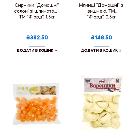
Сирники “Домашні”
Млинці “Домашні” з
солоні зі шпинатом ,
вишнею, ТМ
ТМ “Фіорд”, 1,5кг
“Фіорд”, 0,5кг
₴382.50
₴148.50
ДОДАТИ В КОШИК
ДОДАТИ В КОШИК