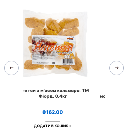
Нагетси з м'ясом кальмара, ТМ
Креветка
Фіорд, 0,4кг
морожена, ч
ТМ Ф
₴162.00
₴
ДОДАТИ В КОШИК
ДОДА