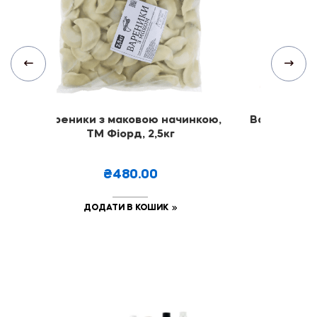
,
Вареники з маковою начинкою,
Вареники з
ТМ Фіорд, 2,5кг
ТМ "Ф
₴480.00
₴
ДОДАТИ В КОШИК
ДОДА