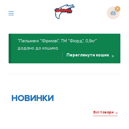
1
“Пельмені “Фірмові”, ТМ “Фіорд”, 0,9кг”
додано до кошика.
Переглянути кошик
НОВИНКИ
Всі товари