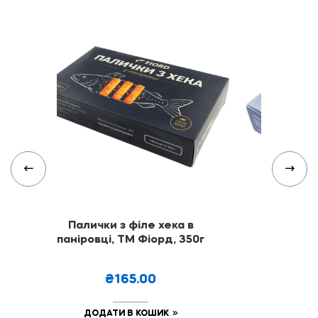
 ТМ
Палички з філе хека в
Хінкалі з
паніровці, ТМ Фіорд, 350г
Фі
₴165.00
₴
ДОДАТИ В КОШИК
ДОДА