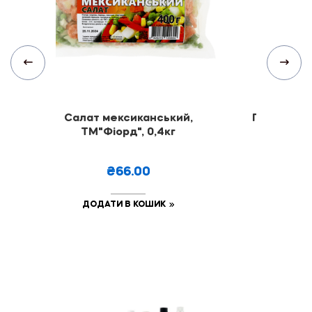
Салат мексиканський,
Пельмені "
кг
ТМ"Фіорд", 0,4кг
"Фі
₴66.00
₴
ДОДАТИ В КОШИК
ДОДА