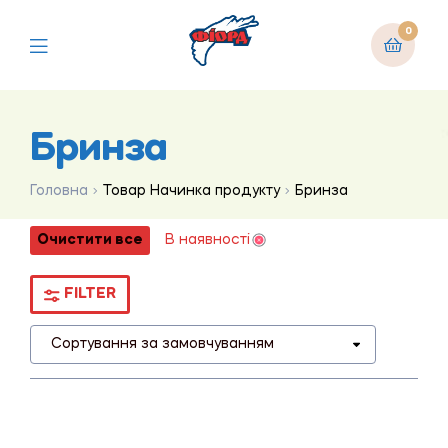
0
Бринза
Головна
Товар Начинка продукту
Бринза
Очистити все
В наявності
FILTER