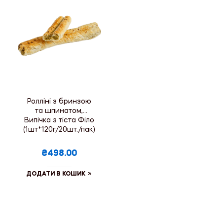
Ролліні з бринзою
та шпинатом,
Випічка з тіста Філо
(1шт*120г/20шт./пак)
₴498.00
ДОДАТИ В КОШИК