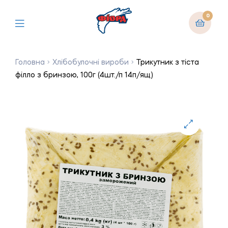
0
Головна
Хлібобулочні вироби
Трикутник з тіста
філло з бринзою, 100г (4шт./п 14п/ящ)
🔍