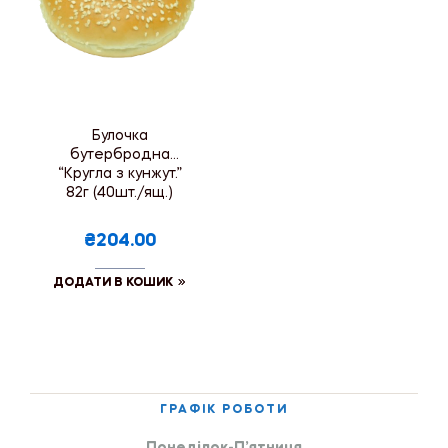
Булочка
бутербродна
“Кругла з кунжут.”
82г (40шт./ящ.)
₴204.00
ДОДАТИ В КОШИК
ГРАФІК РОБОТИ