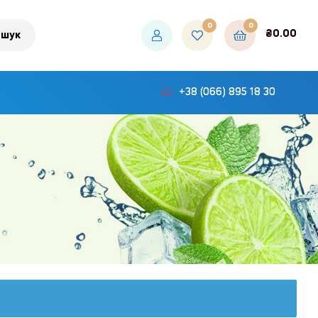
0
0
₴
0.00
шук
+38 (066) 895 18 30