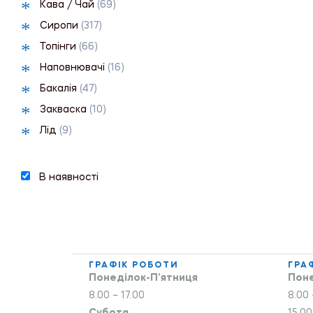
Кава / Чай
(69)
Сиропи
(317)
Топінги
(66)
Наповнювачі
(16)
Бакалія
(47)
Закваска
(10)
Лід
(9)
В наявності
ГРАФІК РОБОТИ
ГРА
Понеділок-П’ятниця
Поне
8.00 – 17.00
8.00 
Субота
15.00