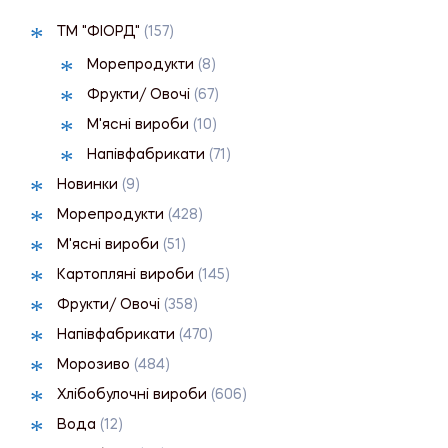
ТМ "ФІОРД"
(157)
Морепродукти
(8)
Фрукти/ Овочі
(67)
М'ясні вироби
(10)
Напівфабрикати
(71)
Новинки
(9)
Морепродукти
(428)
М'ясні вироби
(51)
Картопляні вироби
(145)
Фрукти/ Овочі
(358)
Напівфабрикати
(470)
Морозиво
(484)
Хлібобулочні вироби
(606)
Вода
(12)