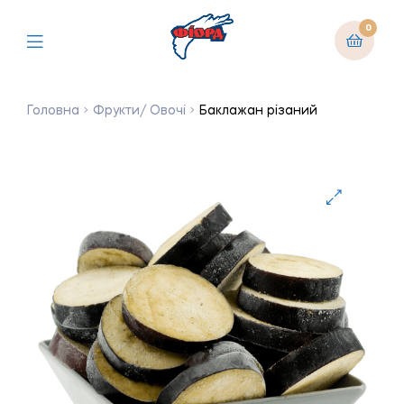
0
Головна
Фрукти/ Овочі
Баклажан різаний
🔍