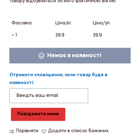
товару відбувається за його фактичною вагою.
Фасовка
Ціна/кг.
Ціна/уп.
~ 1
39.9
39.9
Немає в наявності
Отримати сповіщення, коли товар буде в
наявності:
Повідомити мене
Порівняти
Додати в список бажаних