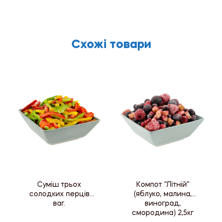
Схожі товари
Суміш трьох
Компот “Літній”
солодких перців
(яблуко, малина,
ваг.
виноград,
смородина) 2,5кг