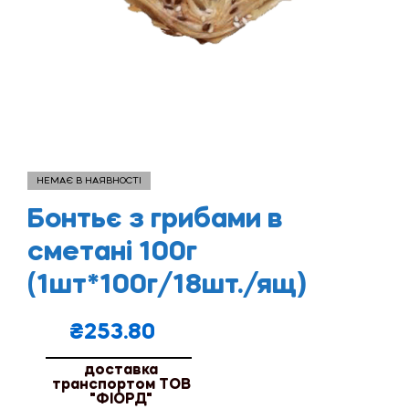
НЕМАЄ В НАЯВНОСТІ
Бонтьє з грибами в
сметані 100г
(1шт*100г/18шт./ящ)
₴
253.80
доставка
транспортом ТОВ
"ФІОРД"