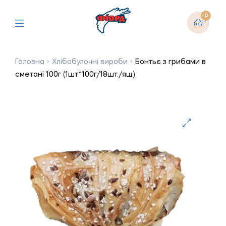
0
Головна
Хлібобулочні вироби
Бонтьє з грибами в
сметані 100г (1шт*100г/18шт./ящ)
🔍