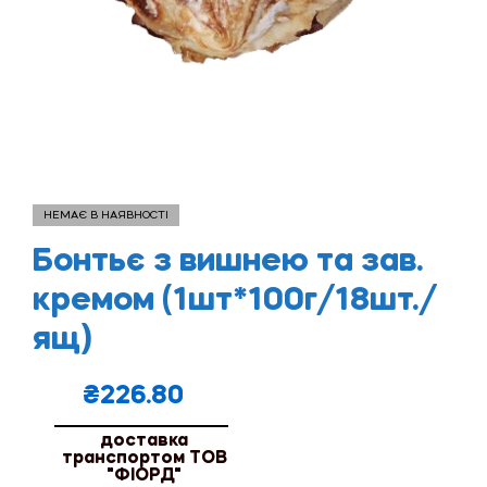
НЕМАЄ В НАЯВНОСТІ
Бонтьє з вишнею та зав.
кремом (1шт*100г/18шт./
ящ)
₴
226.80
доставка
транспортом ТОВ
"ФІОРД"