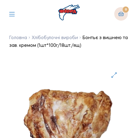
0
Головна
Хлібобулочні вироби
Бонтьє з вишнею та
зав. кремом (1шт*100г/18шт./ящ)
🔍