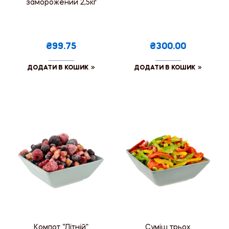
заморожений 2,5кг
₴99.75
₴300.00
ДОДАТИ В КОШИК
ДОДАТИ В КОШИК
Компот “Літній”
Суміш трьох