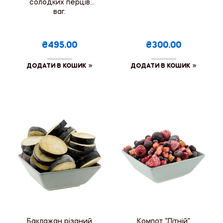
солодких перців
ваг.
₴495.00
₴300.00
ДОДАТИ В КОШИК
ДОДАТИ В КОШИК
Баклажан різаний
Компот “Літній”