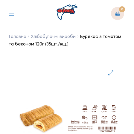
0
Головна
Хлібобулочні вироби
Бурекас з томатом
та беконом 120г (35шт./ящ.)
🔍