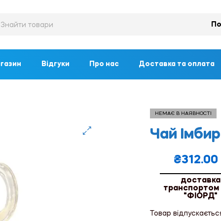
По
газин
Відгуки
Про нас
Доставка та оплата
НЕМАЄ В НАЯВНОСТІ
Чай Імбир
🔍
₴
312.00
доставка
транспортом
"ФІОРД"
Товар відпускаєтьс