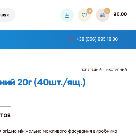
0
0
₴
0.00
шук
+38 (066) 895 18 30
.
ПОПЕРЕДНІЙ
НАСТУПНИЙ
ний 20г (40шт./ящ.)
₴312.00
₴312.00
 ТОВ
я згідно мінімально можливого фасування виробника