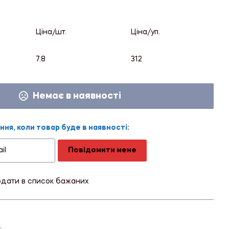
Ціна/шт.
Ціна/уп.
7.8
312
Немає в наявності
ня, коли товар буде в наявності:
Повідомити мене
дати в список бажаних