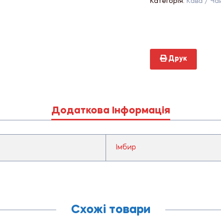
Категорія:
Кава / Ча
Друк
Додаткова Інформація
Імбир
Схожі товари