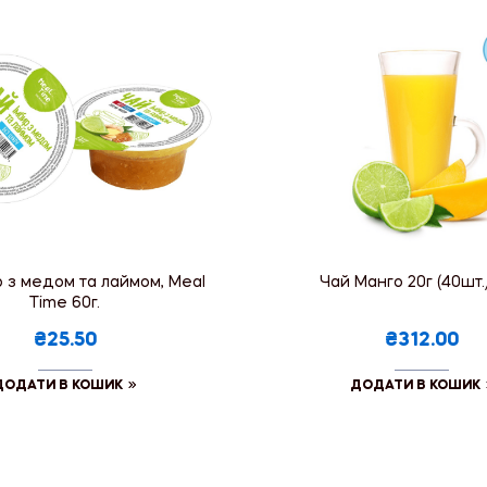
р з медом та лаймом, Meal
Чай Манго 20г (40шт.
Time 60г.
₴25.50
₴312.00
ДОДАТИ В КОШИК
ДОДАТИ В КОШИК