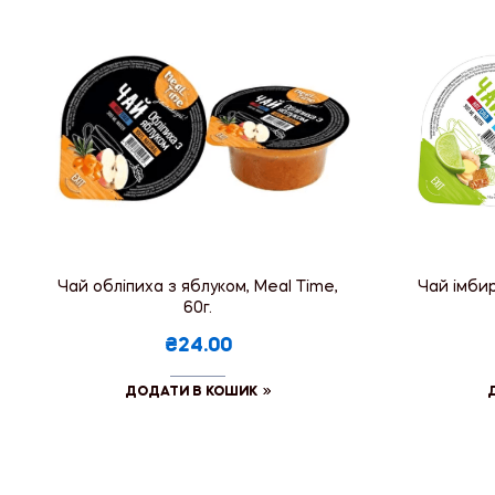
Чай обліпиха з яблуком, Meal Time,
Чай імби
60г.
₴24.00
ДОДАТИ В КОШИК