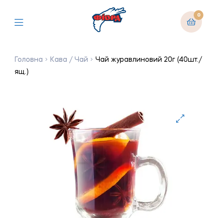
0
Головна
Кава / Чай
Чай журавлиновий 20г (40шт./
ящ.)
🔍