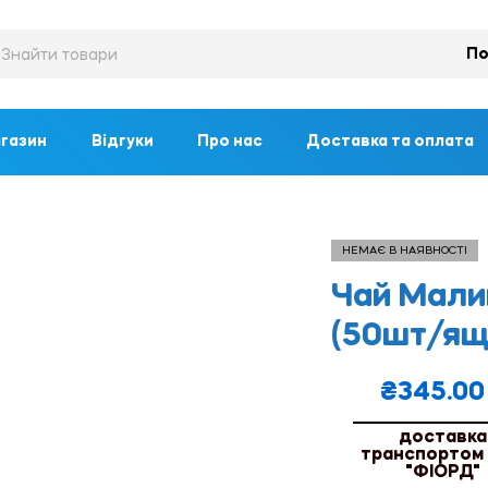
По
газин
Відгуки
Про нас
Доставка та оплата
НЕМАЄ В НАЯВНОСТІ
Чай Мали
(50шт/ящ
₴
345.00
доставка
транспортом
"ФІОРД"