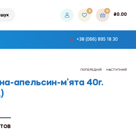
0
0
₴
0.00
шук
+38 (066) 895 18 30
.
ПОПЕРЕДНІЙ
НАСТУПНИЙ
на-апельсин-м’ята 40г.
)
₴468.00
₴570.00
 ТОВ