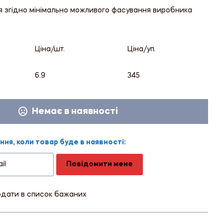
я згідно мінімально можливого фасування виробника
Ціна/шт.
Ціна/уп.
6.9
345
Немає в наявності
ня, коли товар буде в наявності:
Повідомити мене
дати в список бажаних