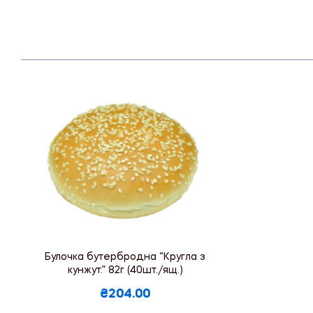
Булочка бутербродна “Кругла з
кунжут.” 82г (40шт./ящ.)
₴204.00