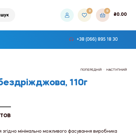
0
0
₴
0.00
шук
+38 (066) 895 18 30
.
ПОПЕРЕДНІЙ
НАСТУПНИЙ
 бездріжджова, 110г
₴522.00
₴52.80
 ТОВ
я згідно мінімально можливого фасування виробника