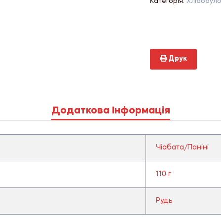
Категорія:
Хлібобуло
Друк
Додаткова Інформація
Чіабата/Паніні
110 г
Рудь