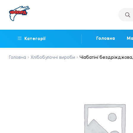
Головна
Ма
Категорії
Головна
Хлібобулочні вироби
Чіабатіні бездріжджова,