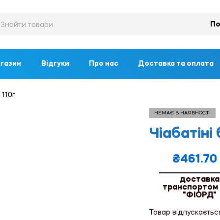
По
газин
Відгуки
Про нас
Доставка та оплата
 110г
НЕМАЄ В НАЯВНОСТІ
Чіабатіні
₴
461.70
доставка
транспортом
"ФІОРД"
Товар відпускаєтьс