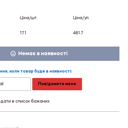
Ціна/шт.
Ціна/уп.
17.1
461.7
Немає в наявності
ня, коли товар буде в наявності:
Повідомити мене
дати в список бажаних