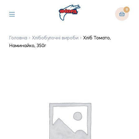
0
Головна
Хлібобулочні вироби
Хліб Томато,
Наминайко, 350г