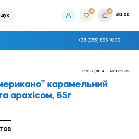
0
0
₴
0.00
шук
+38 (066) 895 18 30
.
ПОПЕРЕДНІЙ
НАСТУПНИЙ
мерикано” карамельний
а арахісом, 65г
₴180.00
₴180.00
 ТОВ