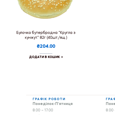
Булочка бутербродна “Кругла з
кунжут.” 82г (40шт./ящ.)
₴204.00
ДОДАТИ В КОШИК
ГРАФІК РОБОТИ
ГРА
Понеділок-П’ятниця
Поне
8.00 – 17.00
8.00 