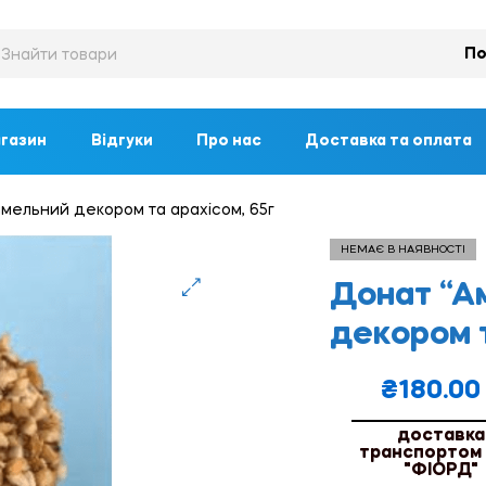
По
газин
Відгуки
Про нас
Доставка та оплата
мельний декором та арахісом, 65г
НЕМАЄ В НАЯВНОСТІ
Донат “А
🔍
декором т
₴
180.00
доставка
транспортом
"ФІОРД"