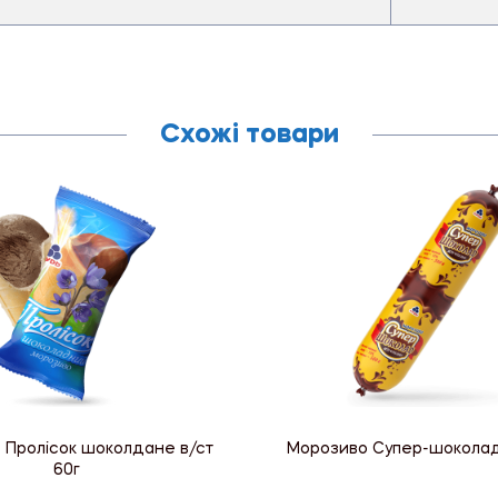
Схожі товари
 Пролісок шоколдане в/ст
Морозиво Супер-шоколад в
60г