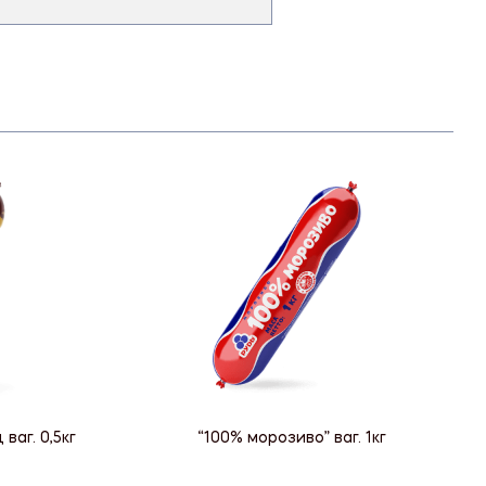
аг. 0,5кг
“100% морозиво” ваг. 1кг