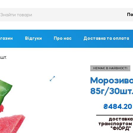
По
газин
Відгуки
Про нас
Доставка та оплата
0шт.
НЕМАЄ В НАЯВНОСТІ
Морозиво 
🔍
85г/30шт
₴
484.20
доставка
транспортом
"ФІОРД"