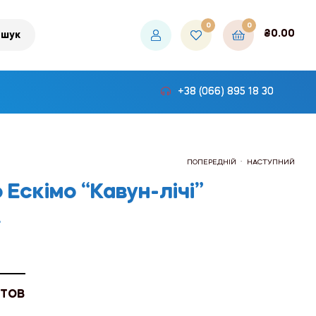
0
0
₴
0.00
шук
+38 (066) 895 18 30
.
ПОПЕРЕДНІЙ
НАСТУПНИЙ
Ескімо “Кавун-лічі”
.
₴1,107.00
₴484.20
 ТОВ