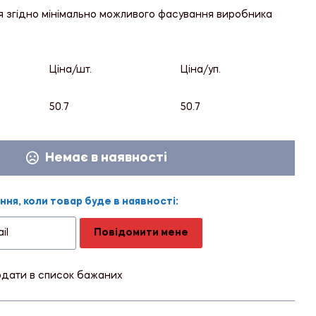
я згідно мінімально можливого фасування виробника
Ціна/шт.
Ціна/уп.
50.7
50.7
Немає в наявності
ня, коли товар буде в наявності:
Повідомити мене
дати в список бажаних