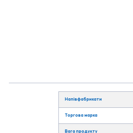
Напівфабрикати
Торгова марка
Вага продукту