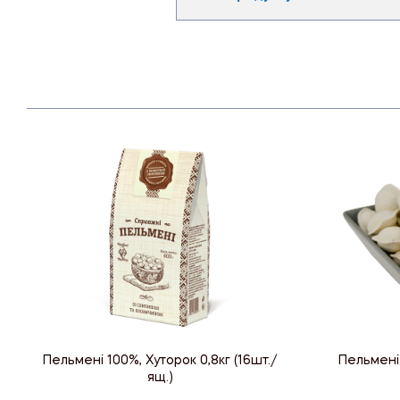
Пельмені 100%, Хуторок 0,8кг (16шт./
Пельмені 
ящ.)