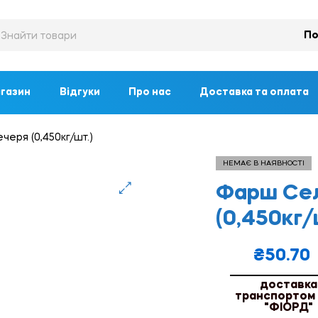
По
газин
Відгуки
Про нас
Доставка та оплата
еря (0,450кг/шт.)
НЕМАЄ В НАЯВНОСТІ
Фарш Сел
🔍
(0,450кг/
₴
50.70
доставка
транспортом
"ФІОРД"