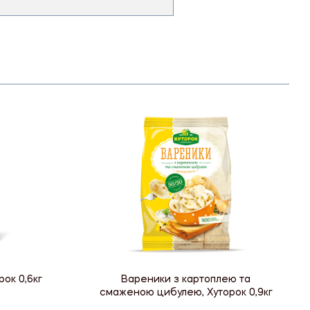
рок 0,6кг
Вареники з картоплею та
смаженою цибулею, Хуторок 0,9кг