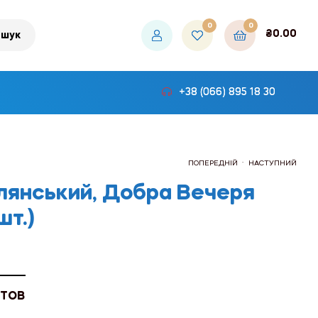
0
0
₴
0.00
шук
+38 (066) 895 18 30
.
ПОПЕРЕДНІЙ
НАСТУПНИЙ
янський, Добра Вечеря
шт.)
₴30.00
₴600.00
 ТОВ