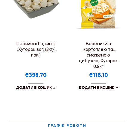
Пельмені Родинні
Вареники з
,Хуторок ваг. (3кг/
картоплею та
пак.)
смаженою
цибулею, Хуторок
0,9кг
₴398.70
₴116.10
ДОДАТИ В КОШИК
ДОДАТИ В КОШИК
ГРАФІК РОБОТИ