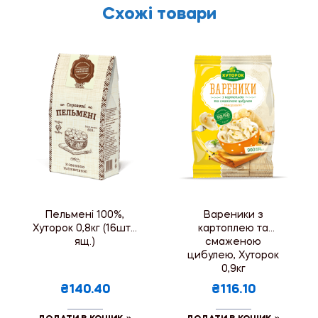
Схожі товари
Пельмені 100%,
Вареники з
Хуторок 0,8кг (16шт./
картоплею та
ящ.)
смаженою
цибулею, Хуторок
0,9кг
₴140.40
₴116.10