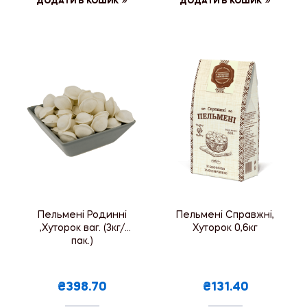
ДОДАТИ В КОШИК
ДОДАТИ В КОШИК
Пельмені Родинні
Пельмені Справжні,
,Хуторок ваг. (3кг/
Хуторок 0,6кг
пак.)
₴398.70
₴131.40