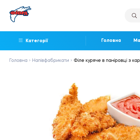
Головна
Ма
Категорії
Головна
Напівфабрикати
Філе куряче в паніровці з ка