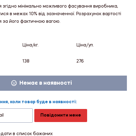
я згідно мінімально можливого фасування виробника,
тися в межах 10% від зазначенної. Розрахунок вартості
я за його фактичною вагою.
Ціна/кг.
Ціна/уп.
138
276
Немає в наявності
ня, коли товар буде в наявності:
Повідомити мене
дати в список бажаних