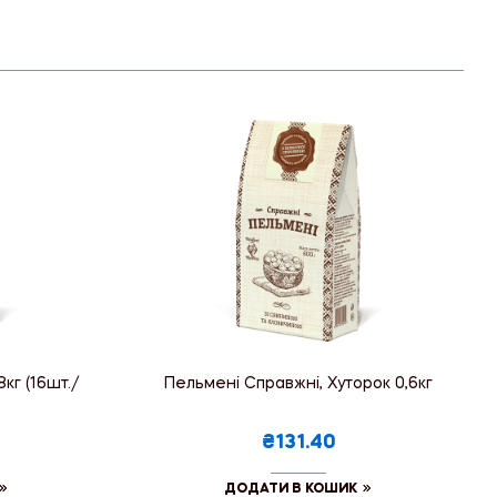
кг (16шт./
Пельмені Справжні, Хуторок 0,6кг
₴131.40
ДОДАТИ В КОШИК