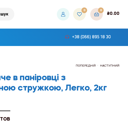
0
0
₴
0.00
шук
+38 (066) 895 18 30
.
ПОПЕРЕДНІЙ
НАСТУПНИЙ
че в паніровці з
ною стружкою, Легко, 2кг
₴72.00
₴535.80
 ТОВ