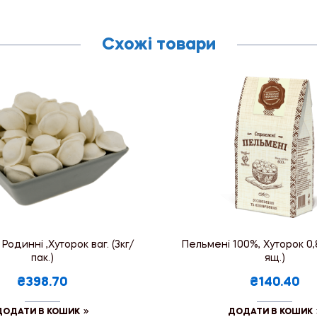
Схожі товари
Родинні ,Хуторок ваг. (3кг/
Пельмені 100%, Хуторок 0,8
пак.)
ящ.)
₴398.70
₴140.40
ДОДАТИ В КОШИК
ДОДАТИ В КОШИК