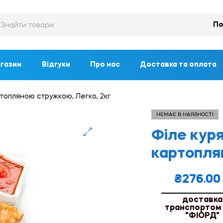
По
газин
Відгуки
Про нас
Доставка та оплата
ртопляною стружкою, Легко, 2кг
НЕМАЄ В НАЯВНОСТІ
Філе куря
🔍
картопля
₴
276.00
доставка
транспортом
"ФІОРД"