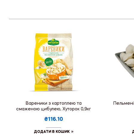
Вареники з картоплею та
Пельмені 
смаженою цибулею, Хуторок 0,9кг
₴116.10
ДОДАТИ В КОШИК