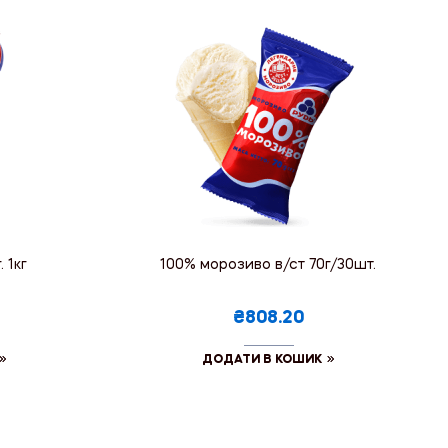
 1кг
100% морозиво в/ст 70г/30шт.
₴808.20
ДОДАТИ В КОШИК