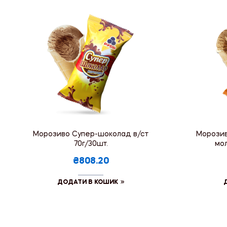
Морозиво Супер-шоколад в/ст
Морозив
70г/30шт.
мол
₴808.20
ДОДАТИ В КОШИК