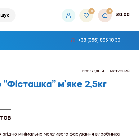
0
0
₴
0.00
шук
+38 (066) 895 18 30
.
ПОПЕРЕДНІЙ
НАСТУПНИЙ
“Фісташка” м’яке 2,5кг
₴813.00
₴813.00
 ТОВ
я згідно мінімально можливого фасування виробника