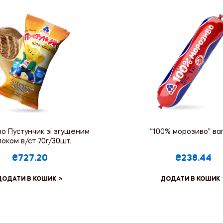
о Пустунчик зі згущеним
“100% морозиво” ваг.
оком в/ст 70г/30шт.
₴727.20
₴238.44
ДОДАТИ В КОШИК
ДОДАТИ В КОШИК