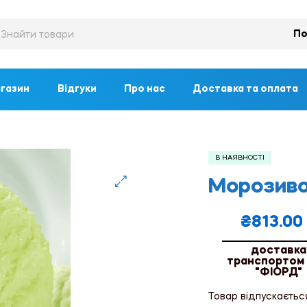
По
газин
Відгуки
Про нас
Доставка та оплата
В НАЯВНОСТІ
Морозиво 
🔍
₴
813.00
доставка
транспортом
"ФІОРД"
Товар відпускаєтьс