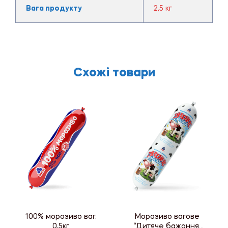
Вага продукту
2,5 кг
Схожі товари
100% морозиво ваг.
Морозиво вагове
0,5кг
“Дитяче бажання”