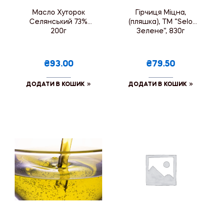
Масло Хуторок
Гірчиця Міцна,
Селянський 73%
(пляшка), ТМ “Selo
200г
Зелене”, 830г
₴93.00
₴79.50
ДОДАТИ В КОШИК
ДОДАТИ В КОШИК