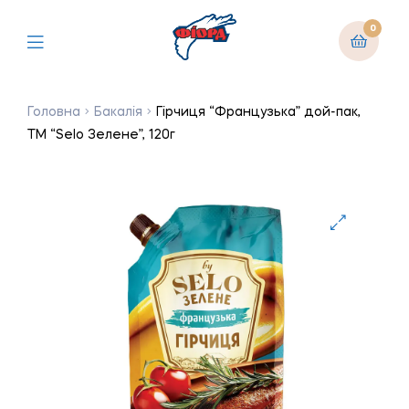
0
Головна
Бакалія
Гірчиця “Французька” дой-пак,
ТМ “Selo Зелене”, 120г
🔍