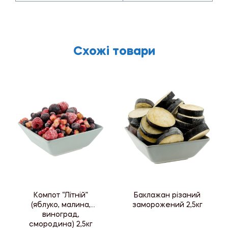
Схожі товари
Компот “Літній”
Баклажан різаний
(яблуко, малина,
заморожений 2,5кг
виноград,
смородина) 2,5кг