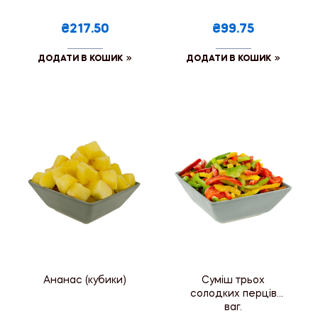
₴217.50
₴99.75
ДОДАТИ В КОШИК
ДОДАТИ В КОШИК
Ананас (кубики)
Суміш трьох
солодких перців
ваг.