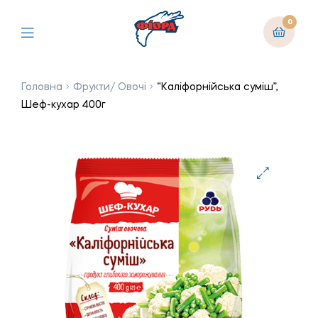
0
Головна
Фрукти/ Овочі
“Каліфорнійська суміш”,
Шеф-кухар 400г
🔍