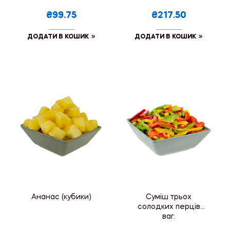
₴99.75
₴217.50
ДОДАТИ В КОШИК
ДОДАТИ В КОШИК
Ананас (кубики)
Суміш трьох
солодких перців
ваг.