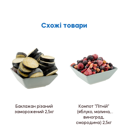
Схожі товари
Баклажан різаний
Компот “Літній”
заморожений 2,5кг
(яблуко, малина,
виноград,
смородина) 2,5кг