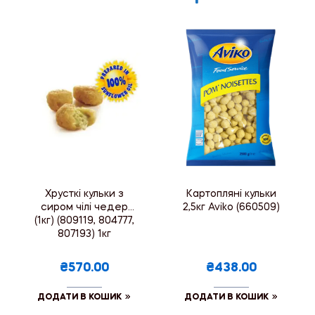
Хрусткі кульки з
Картопляні кульки
сиром чілі чедер
2,5кг Aviko (660509)
(1кг) (809119, 804777,
807193) 1кг
₴570.00
₴438.00
ДОДАТИ В КОШИК
ДОДАТИ В КОШИК