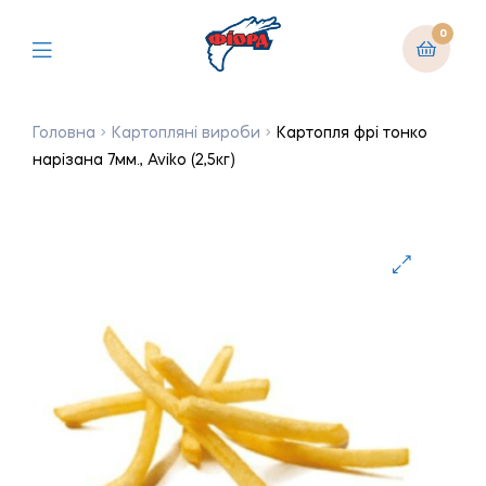
0
Головна
Картопляні вироби
Картопля фрі тонко
нарізана 7мм., Aviko (2,5кг)
🔍