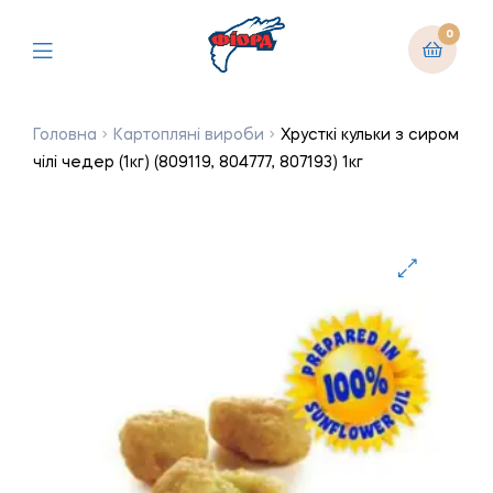
0
Головна
Картопляні вироби
Хрусткі кульки з сиром
чілі чедер (1кг) (809119, 804777, 807193) 1кг
🔍