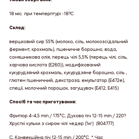
Умови зберігання:
18 міс. при темперптурі -18?С
Склад:
вершковий сир 55% (молоко, сіль, молокозсідальний
фермент, крохмаль), пшеничне борошно, вода,
соняшникова олія, перець чілі 5,5% (перець чілі, сіль,
харчова кислота (E260)), модифікований
кукурудзяний крохмаль, кукурудзяне борошно, сіль ,
глютен пшеничний, декстроза, емульгатор (E472e),
спеції, молочний порошок, загущувач (E412, E415)
Спосіб та час приготування:
Фритюр 4-4,5 min./ 175°C, Духова піч 12-15 min./ 220?
Хрусткі кульки з сиром чілі чедер (1кг) (804777)
C, Конвекційна піч 12-15 min./ 200°C. * Час