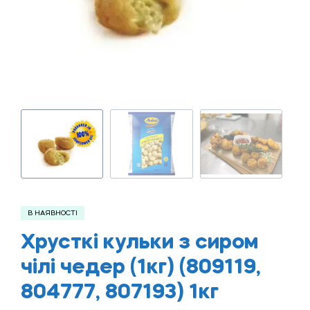
В НАЯВНОСТІ
Хрусткі кульки з сиром
чілі чедер (1кг) (809119,
804777, 807193) 1кг