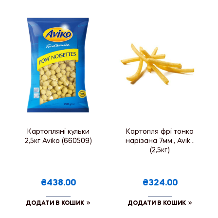
Картопляні кульки
Картопля фрі тонко
2,5кг Aviko (660509)
нарізана 7мм., Aviko
(2,5кг)
₴438.00
₴324.00
ДОДАТИ В КОШИК
ДОДАТИ В КОШИК