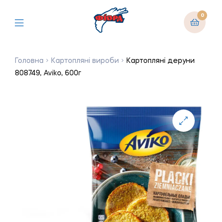
0
Головна
Картопляні вироби
Картопляні деруни
808749, Aviko, 600г
🔍