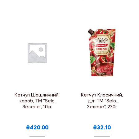
Кетчуп Шашличний,
Кетчуп Класичний,
короб, ТМ “Selo
д/п ТМ “Selo
Зелене”, 10кг
Зелене”, 230г
₴420.00
₴32.10