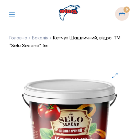
0
Головна
Бакалія
Кетчуп Шашличний, відро, ТМ
“Selo Зелене”, 5кг
🔍