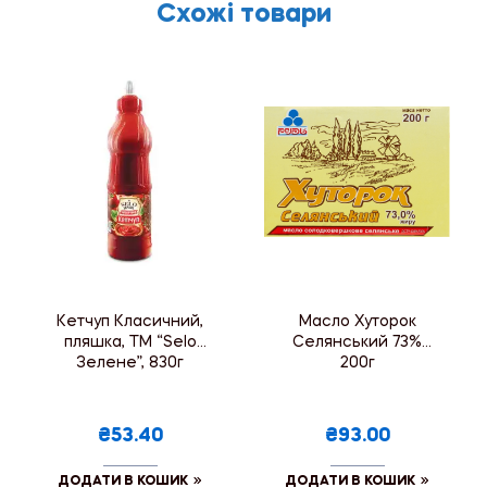
Схожі товари
Кетчуп Класичний,
Масло Хуторок
пляшка, ТМ “Selo
Селянський 73%
Зелене”, 830г
200г
₴53.40
₴93.00
ДОДАТИ В КОШИК
ДОДАТИ В КОШИК