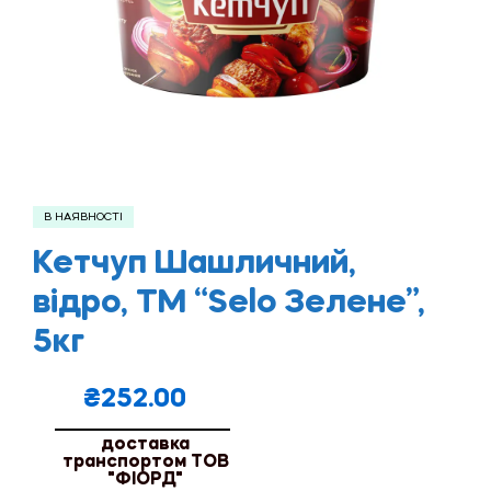
В НАЯВНОСТІ
Кетчуп Шашличний,
відро, ТМ “Selo Зелене”,
5кг
₴
252.00
доставка
транспортом ТОВ
"ФІОРД"