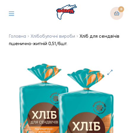
0
Головна
Хлібобулочні вироби
Хліб для сендвічів
пшенично-житній 0,51/6шт.
🔍