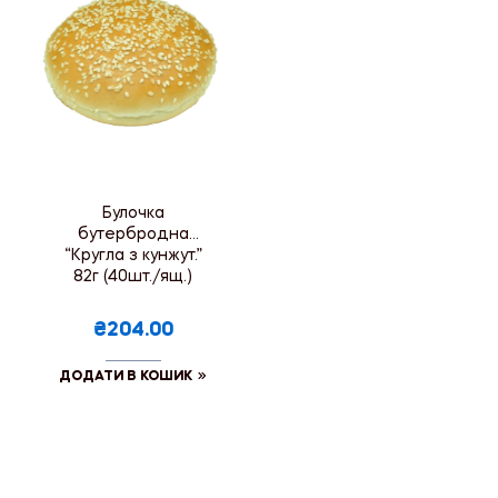
Булочка
бутербродна
“Кругла з кунжут.”
82г (40шт./ящ.)
₴204.00
ДОДАТИ В КОШИК