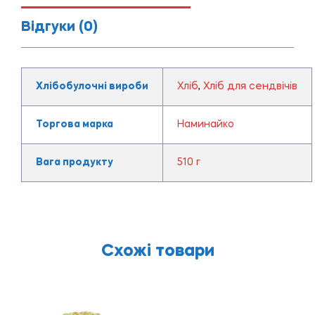
Відгуки (0)
Хлібобулочні вироби
Хліб
,
Хліб для сендвічів
Торгова марка
Наминайко
Вага продукту
510 г
Схожі товари