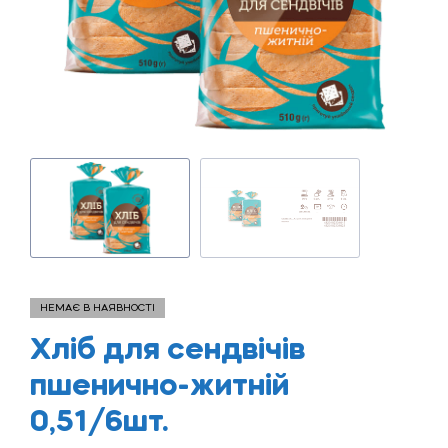
НЕМАЄ В НАЯВНОСТІ
Хліб для сендвічів
пшенично-житній
0,51/6шт.