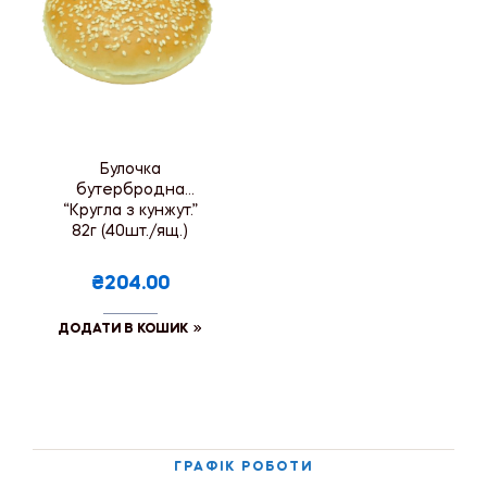
Булочка
бутербродна
“Кругла з кунжут.”
82г (40шт./ящ.)
₴204.00
ДОДАТИ В КОШИК
ГРАФІК РОБОТИ