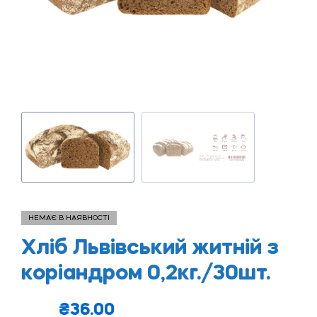
НЕМАЄ В НАЯВНОСТІ
Хліб Львівський житній з
коріандром 0,2кг./30шт.
₴
36.00