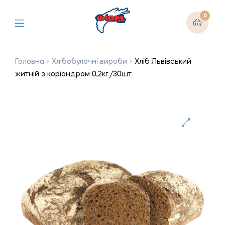
0
Головна
Хлібобулочні вироби
Хліб Львівський
житній з коріандром 0,2кг./30шт.
🔍