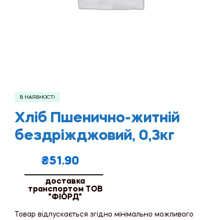
В НАЯВНОСТІ
Хліб Пшенично-житній
бездріжджовий, 0,3кг
₴
51.90
доставка
транспортом ТОВ
"ФІОРД"
Товар відпускається згідно мінімально можливого