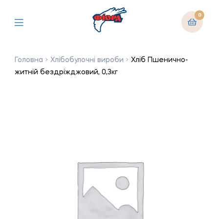
0
Головна
Хлібобулочні вироби
Хліб Пшенично-
житній бездріжджовий, 0,3кг