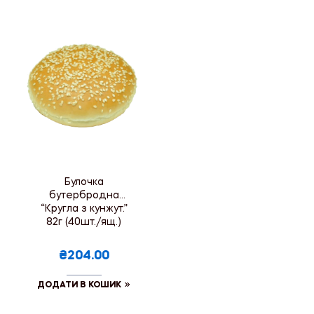
Булочка
бутербродна
“Кругла з кунжут.”
82г (40шт./ящ.)
₴204.00
ДОДАТИ В КОШИК