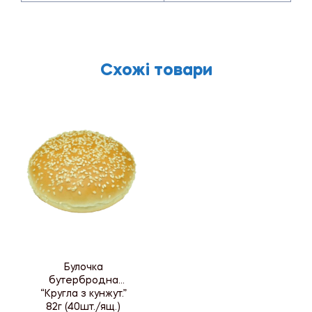
Схожі товари
Булочка
бутербродна
“Кругла з кунжут.”
82г (40шт./ящ.)