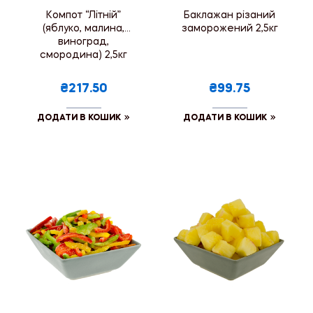
Компот “Літній”
Баклажан різаний
(яблуко, малина,
заморожений 2,5кг
виноград,
смородина) 2,5кг
₴217.50
₴99.75
ДОДАТИ В КОШИК
ДОДАТИ В КОШИК