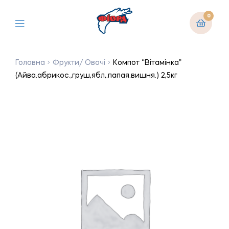
0
Головна
Фрукти/ Овочі
Компот “Вітамінка”
(Айва.абрикос.,груш,ябл,.папая.вишня.) 2,5кг