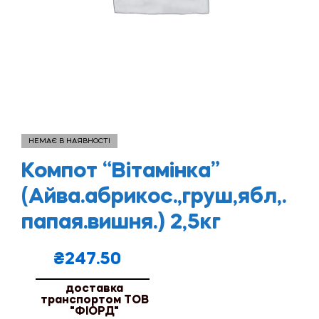
НЕМАЄ В НАЯВНОСТІ
Компот “Вітамінка”
(Айва.абрикос.,груш,ябл,.
папая.вишня.) 2,5кг
₴
247.50
доставка
транспортом ТОВ
"ФІОРД"