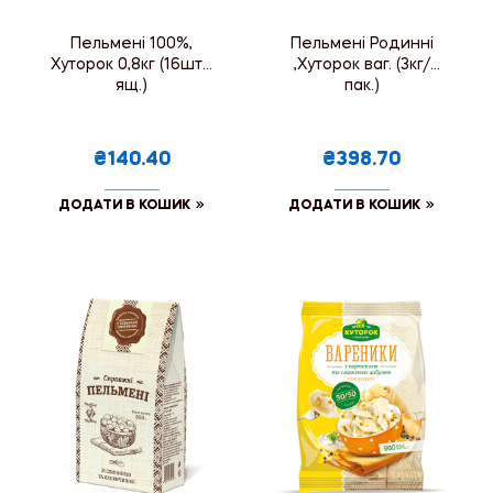
Пельмені 100%,
Пельмені Родинні
Хуторок 0,8кг (16шт./
,Хуторок ваг. (3кг/
ящ.)
пак.)
₴140.40
₴398.70
ДОДАТИ В КОШИК
ДОДАТИ В КОШИК