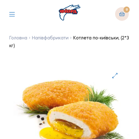
0
Головна
Напівфабрикати
Котлета по-київськи, (2*3
кг)
🔍