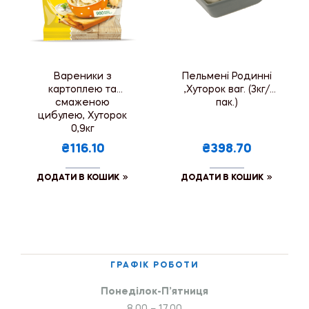
Вареники з
Пельмені Родинні
картоплею та
,Хуторок ваг. (3кг/
смаженою
пак.)
цибулею, Хуторок
0,9кг
₴116.10
₴398.70
ДОДАТИ В КОШИК
ДОДАТИ В КОШИК
ГРАФІК РОБОТИ
Понеділок-П’ятниця