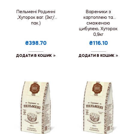
Пельмені Родинні
Вареники з
,Хуторок ваг. (3кг/
картоплею та
пак.)
смаженою
цибулею, Хуторок
0,9кг
₴398.70
₴116.10
ДОДАТИ В КОШИК
ДОДАТИ В КОШИК