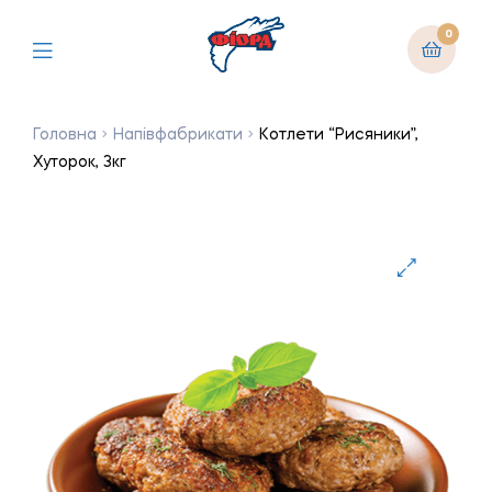
0
Головна
Напівфабрикати
Котлети “Рисяники”,
Хуторок, 3кг
🔍