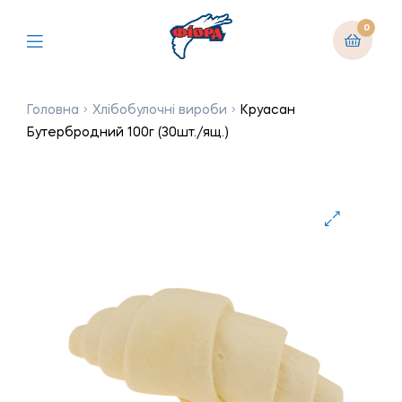
0
Головна
Хлібобулочні вироби
Круасан
Бутербродний 100г (30шт./ящ.)
🔍