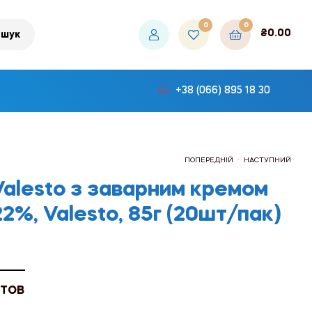
0
0
₴
0.00
шук
+38 (066) 895 18 30
.
ПОПЕРЕДНІЙ
НАСТУПНИЙ
Valesto з заварним кремом
22%, Valesto, 85г (20шт/пак)
₴492.00
₴450.00
 ТОВ