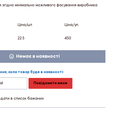
я згідно мінімально можливого фасування виробника
Ціна/шт.
Ціна/уп.
22.5
450
Немає в наявності
ня, коли товар буде в наявності:
Повідомити мене
дати в список бажаних