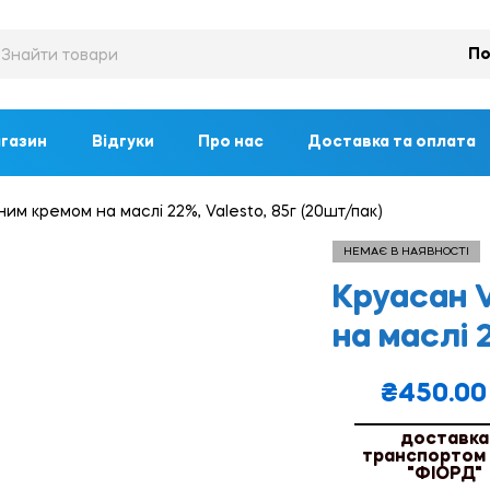
По
газин
Відгуки
Про нас
Доставка та оплата
им кремом на маслі 22%, Valesto, 85г (20шт/пак)
НЕМАЄ В НАЯВНОСТІ
Круасан 
на маслі 
₴
450.00
доставка
транспортом
"ФІОРД"