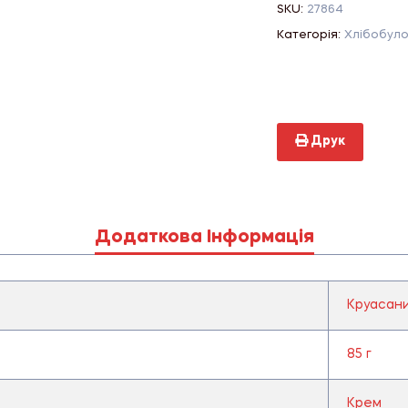
SKU:
27864
Категорія:
Хлібобуло
Друк
Додаткова Інформація
Круасан
85 г
Крем