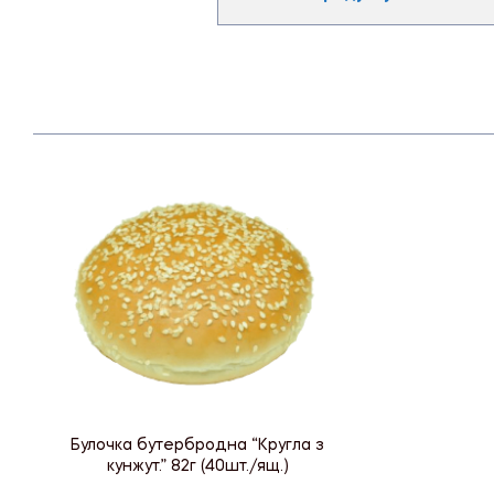
Булочка бутербродна “Кругла з
кунжут.” 82г (40шт./ящ.)