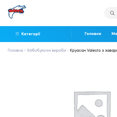
Головна
Ма
Категорії
Головна
Хлібобулочні вироби
Круасан Valesto з заварн