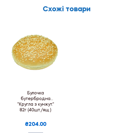
Схожі товари
Булочка
бутербродна
“Кругла з кунжут.”
82г (40шт./ящ.)
₴204.00