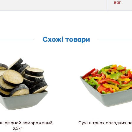
ваг.
Схожі товари
ан різаний заморожений
Суміш трьох солодких пе
2,5кг