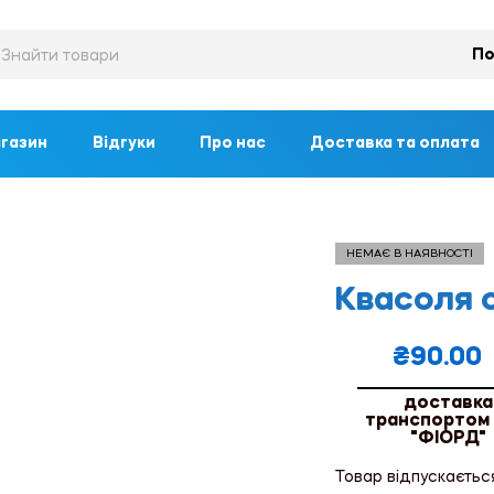
По
газин
Відгуки
Про нас
Доставка та оплата
НЕМАЄ В НАЯВНОСТІ
Квасоля с
₴
90.00
доставка
транспортом
"ФІОРД"
Товар відпускаєтьс