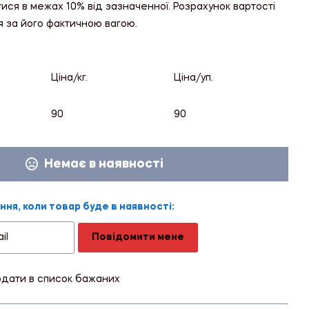
тися в межах 10% від зазначенної. Розрахунок вартості
я за його фактичною вагою.
Ціна/кг.
Ціна/уп.
90
90
Немає в наявності
ня, коли товар буде в наявності:
Повідомити мене
дати в список бажаних