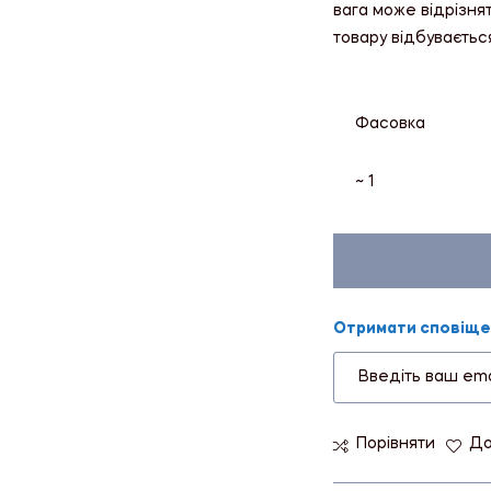
вага може відрізня
товару відбуваєтьс
Фасовка
~ 1
Отримати сповіщен
Порівняти
До