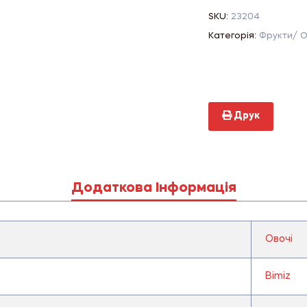
SKU:
23204
Категорія:
Фрукти/ О
Друк
Додаткова Інформація
Овочі
Bimiz