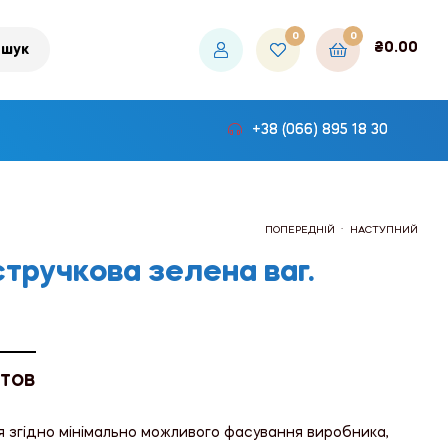
0
0
₴
0.00
шук
+38 (066) 895 18 30
.
ПОПЕРЕДНІЙ
НАСТУПНИЙ
тручкова зелена ваг.
₴240.00
₴225.00
 ТОВ
я згідно мінімально можливого фасування виробника,