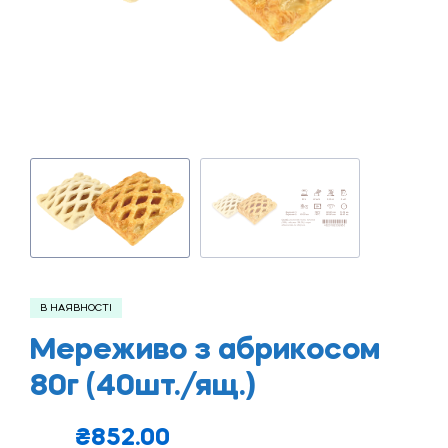
В НАЯВНОСТІ
Мереживо з абрикосом
80г (40шт./ящ.)
₴
852.00