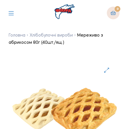
0
Головна
Хлібобулочні вироби
Мереживо з
абрикосом 80г (40шт./ящ.)
🔍